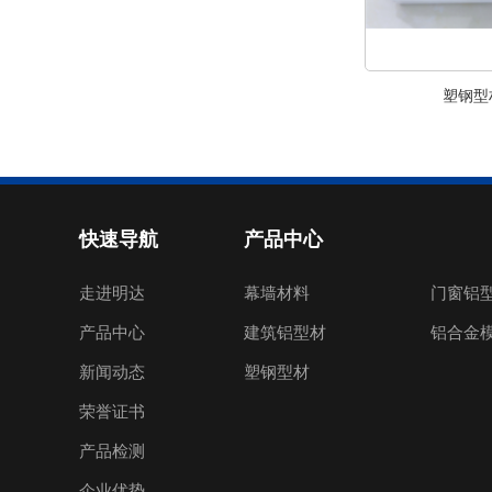
塑钢型
快速导航
产品中心
走进明达
幕墙材料
门窗铝
产品中心
建筑铝型材
铝合金
新闻动态
塑钢型材
荣誉证书
产品检测
企业优势