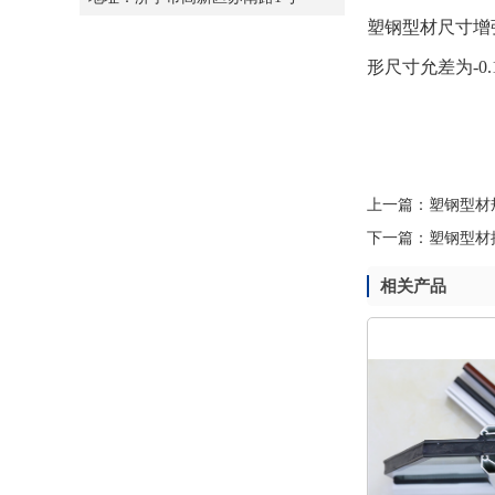
塑钢型材尺寸增
形尺寸允差为-0.1
上一篇：
塑钢型材
下一篇：
塑钢型材
相关产品