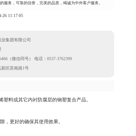
的服务，可靠的信誉，完美的品质，竭诚为中外客户服务。
6 11:17:05
铝业集团有限公司
理
6466（微信同号） 电话：0537-3762399
高新区苏南路1号
烯塑料或其它内衬防腐层的钢塑复合产品。
缝隙，更好的确保其使用效果。