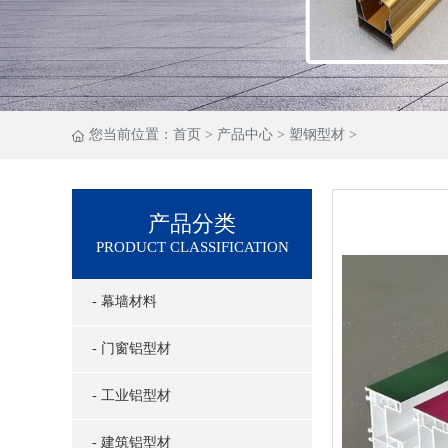
您当前位置：
首页
>
产品中心
>
塑钢型材
>
产品分类
PRODUCT CLASSIFICATION
- 幕墙材料
- 门窗铝型材
- 工业铝型材
- 建筑铝型材