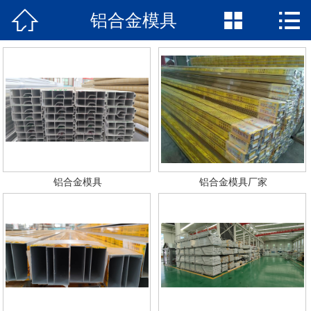



铝合金模具
网站首页

走进明达
产品中心
新闻动态
荣誉证书
铝合金模具
铝合金模具厂家
产品检测
企业优势
在线留言
联系我们