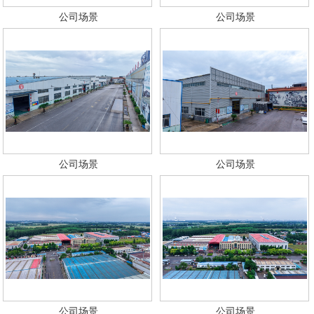
公司场景
公司场景
公司场景
公司场景
公司场景
公司场景