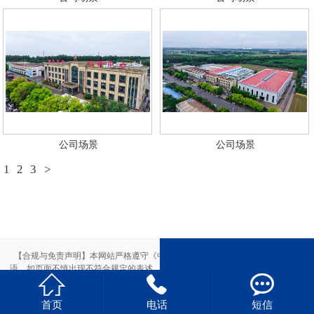
公司场景
公司场景
1
2
3
>
【合规与免责声明】本网站严格遵守《中华人民共和国广告法》，尽力规范用
语。如页面不慎出现不符合规定的表述，敬请联系我们，将立即更正；相关内容



仅供参考，不构成交易依据。
本站部分素材来自网络，如有侵权，请联系删除。
首页
电话
短信