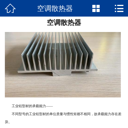



空调散热器
网站首页

空调散热器
走进明达
产品中心
新闻动态
荣誉证书
产品检测
企业优势
工业铝型材的承载能力——
在线留言
不同型号的工业铝型材的单位质量与惯性矩都不相同，故承载能力存在差
异。
联系我们