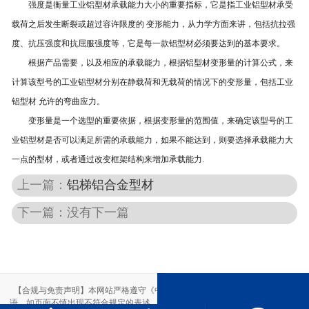
强度是衡量工业铝型材承载能力大小的重要指标，它是指工业铝型材承受
载荷之后发生断裂或超过容许限度的 变形能力，从力学方面来讲，包括抗拉强
度、抗压强度和抗屈服强度等，它是每一款铝型材必须要达到的基本要求。
根据产品需要，以及相应的承载能力，根据铝型材变形量的计算公式，来
计算该型号的工业铝型材分别在静载荷和无载荷的情况下的变形量，包括工业
铝型材 允许的弯曲应力。
变形量是一个选型的重要依据，根据变形量的范围值，来确定该型号的工
业铝型材是否可以满足所需的承载能力，如果不能达到，则要选择承载能力大
一点的型材，或者通过改变框架结构来增加承载能力.
上一篇：
铝梯铝合金型材
下一篇：没有下一篇
【合规与免责声明】本网站严格遵守《中华人民共和国广告法》，尽力规范用
语。如页面不慎出现不符合规定的表述，敬请联系我们，将立即更正；相关内容